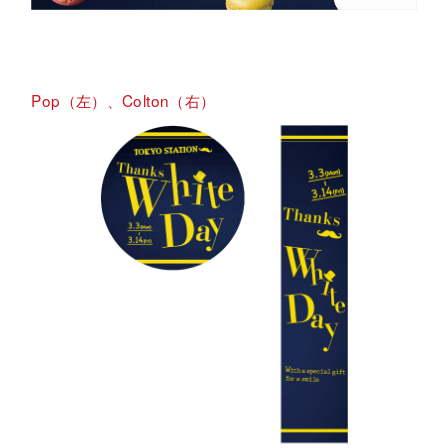
Pop（左）、Colton（右）